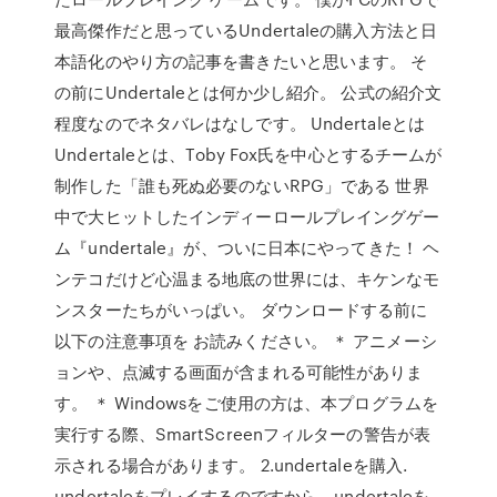
最高傑作だと思っているUndertaleの購入方法と日
本語化のやり方の記事を書きたいと思います。 そ
の前にUndertaleとは何か少し紹介。 公式の紹介文
程度なのでネタバレはなしです。 Undertaleとは
Undertaleとは、Toby Fox氏を中心とするチームが
制作した「誰も死ぬ必要のないRPG」である 世界
中で大ヒットしたインディーロールプレイングゲー
ム『undertale』が、ついに日本にやってきた！ ヘ
ンテコだけど心温まる地底の世界には、キケンなモ
ンスターたちがいっぱい。 ダウンロードする前に
以下の注意事項を お読みください。 ＊ アニメーシ
ョンや、点滅する画面が含まれる可能性がありま
す。 ＊ Windowsをご使用の方は、本プログラムを
実行する際、SmartScreenフィルターの警告が表
示される場合があります。 2.undertaleを購入.
undertaleをプレイするのですから、undertaleを