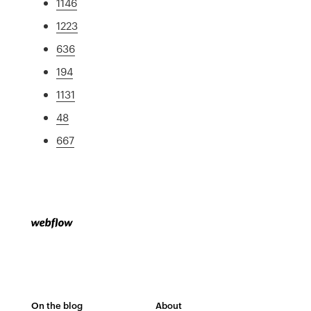
1146
1223
636
194
1131
48
667
On the blog
About