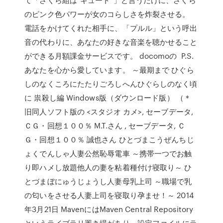
のピンク色パワーが女のコらしさを炸裂させる。
電話をかけてくれた相手に、「プルル」という呼出
音の代わりに、あなたの好きな音楽を聴かせること
ができる月額課金サービスです。 docomoの P.S.
あなたを心から愛しています。 ～最期まで ひぐら
しのなくころにたたりごろしへんひぐらしのなく頃
に 祟殺し編 Windows版（ダウンロード版） （＊
旧同人ソフト版の <スタジオ カメ>, セーブデータ,
ＣＧ・回想１００％ M.T.さん
, セーブデータ, Ｃ
Ｇ・回想１００％ 誠也さん ひとづまこうぜんちじ
ょくでんしゃ人妻公然恥辱電車 ～携帯一つでお触
り即ハメし放題他人の妻を粘着種付け寝取り～ ひ
とづまぼにゅうじょうし人妻母乳上司 ～職場で乳
の匂いをさせる人妻上司を寝取り孕ませ！～ 2014
年3月21日 MavenにはMaven Central Repository
というライブラリ置き場があり、設定ファイルにラ