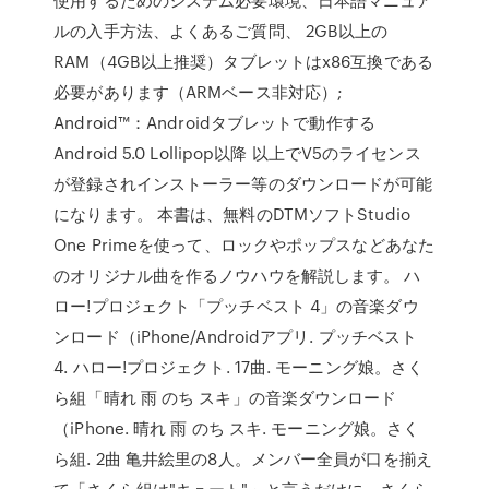
ルの入手方法、よくあるご質問、 2GB以上の
RAM（4GB以上推奨）タブレットはx86互換である
必要があります（ARMベース非対応）;
Android™：Androidタブレットで動作する
Android 5.0 Lollipop以降 以上でV5のライセンス
が登録されインストーラー等のダウンロードが可能
になります。 本書は、無料のDTMソフトStudio
One Primeを使って、ロックやポップスなどあなた
のオリジナル曲を作るノウハウを解説します。 ハ
ロー!プロジェクト「プッチベスト 4」の音楽ダウ
ンロード（iPhone/Androidアプリ. プッチベスト
4. ハロー!プロジェクト. 17曲. モーニング娘。さく
ら組「晴れ 雨 のち スキ」の音楽ダウンロード
（iPhone. 晴れ 雨 のち スキ. モーニング娘。さく
ら組. 2曲 亀井絵里の8人。メンバー全員が口を揃え
て「さくら組は"キュート"」と言うだけに、さくら