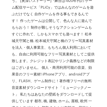
う。 [奥深いストーリー] *舞台は1920年代の ゲー
ム配信サービス「PLiCy」ではみんなのゲームを遊
ぶだけでなく 自作ゲームを作る事もできるんで
す！ 作ったゲームは公開して、色んな人に遊んで
もらおう！ 制作が難しそうなアクションゲームも
すぐに作れて、しかもスマホでも遊べます！ 松本
城天守閣と橋. 松本城天守閣と橋のフリー写真素材
を法人・個人事業主、もちろん個人利用において
も、自由に利用可能なフリー写真素材としてご提供
致します。クレジット表記やリンク義務などの制限
はございません。 個人・商用利用可能の音楽、効
果音のフリー素材! iPhoneアプリ、androidアプ
リ、FLASH、ゲーム制作に！著作権フリーの無料
音楽素材ダウンロードサイト「ミュージックノー
ト」 私たちはあなたの壁紙をダウンロードして提
供しています 都市, 橋, 建物, ホーム, 屋根, 欧州 一