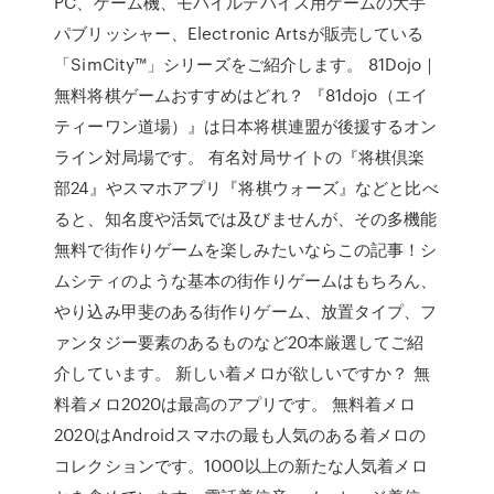
PC、ゲーム機、モバイルデバイス用ゲームの大手
パブリッシャー、Electronic Artsが販売している
「SimCity™」シリーズをご紹介します。 81Dojo｜
無料将棋ゲームおすすめはどれ？ 『81dojo（エイ
ティーワン道場）』は日本将棋連盟が後援するオン
ライン対局場です。 有名対局サイトの『将棋倶楽
部24』やスマホアプリ『将棋ウォーズ』などと比べ
ると、知名度や活気では及びませんが、その多機能
無料で街作りゲームを楽しみたいならこの記事！シ
ムシティのような基本の街作りゲームはもちろん、
やり込み甲斐のある街作りゲーム、放置タイプ、フ
ァンタジー要素のあるものなど20本厳選してご紹
介しています。 新しい着メロが欲しいですか？ 無
料着メロ2020は最高のアプリです。 無料着メロ
2020はAndroidスマホの最も人気のある着メロの
コレクションです。1000以上の新たな人気着メロ