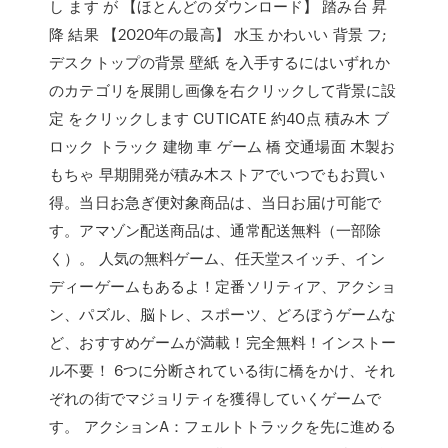
し ます が 【ほとんどのダウンロード】 踏み台 昇
降 結果 【2020年の最高】 水玉 かわいい 背景 フ;
デスクトップの背景 壁紙 を入手するにはいずれか
のカテゴリを展開し画像を右クリックして背景に設
定 をクリックします CUTICATE 約40点 積み木 ブ
ロック トラック 建物 車 ゲーム 橋 交通場面 木製お
もちゃ 早期開発が積み木ストアでいつでもお買い
得。当日お急ぎ便対象商品は、当日お届け可能で
す。アマゾン配送商品は、通常配送無料（一部除
く）。 人気の無料ゲーム、任天堂スイッチ、イン
ディーゲームもあるよ！定番ソリティア、アクショ
ン、パズル、脳トレ、スポーツ、どろぼうゲームな
ど、おすすめゲームが満載！完全無料！インストー
ル不要！ 6つに分断されている街に橋をかけ、それ
ぞれの街でマジョリティを獲得していくゲームで
す。 アクションA：フェルトトラックを先に進める