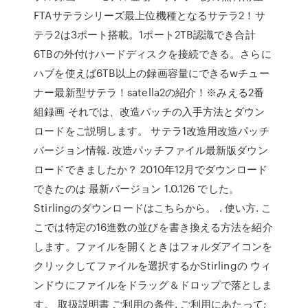
FTAサテラシリーズ最上位機種となるサテラ2！サ
テラ2は3ポート搭載。1ポート2TB認識でき合計
6TBの外付けハードディスクを接続できる。さらに
ハブを使えば6TB以上の録画容量にできるwチュー
ナー最新型サテラ！satella2の紹介！※みえる2番
組録画 それでは、改造パッチの入手方法とダウン
ロードをご説明します。 サテラ1改造用改造パッチ
バージョン情報. 改造パッチファイル最新版ダウン
ロードできましたか？ 2010年12月でダウンロード
できたのは 最新バージョン 1.0.126 でした。
Stirlingのダウンロードはこちらから。 . 使い方. こ
こでは特定の16進数の並びを書き換える方法を紹介
します。ファイルを開くときはフォルダアイコンを
クリックしてファイルを選択するかStirlingの ウィ
ンドウにファイルをドラッグ＆ドロップで落としま
す。 取扱説明書 ご利用の条件. ご利用にあたって;