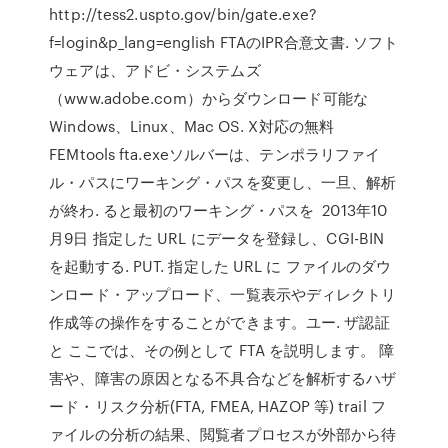
http://tess2.uspto.gov/bin/gate.exe?
f=login&p_lang=english FTAのIPR合意文書. ソフト
ウェアは、アドビ・システムズ
（www.adobe.com）からダウンロード可能な
Windows、Linux、Mac OS. X対応の無料
FEMtools fta.exeソルバーは、テンポラリファイ
ル・パスにワーキング・パスを変更し、一旦、解析
が終わ. ると最初のワーキング・パスを 2013年10
月9日 指定した URL にデータを登録し、CGI-BIN
を起動する. PUT. 指定した URL に ファイルのダウ
ンロード・アップロード、一覧表示やディレクトリ
作成等の操作をすることができます。ユー. ザ認証
と ここでは、その例として FTA を説明します。 障
害や、障害の原因となる不具合などを解析するハザ
ード・リスク分析(FTA, FMEA, HAZOP 等) trail フ
ァイルの分析の結果、閲覧者プロセスが外部から待