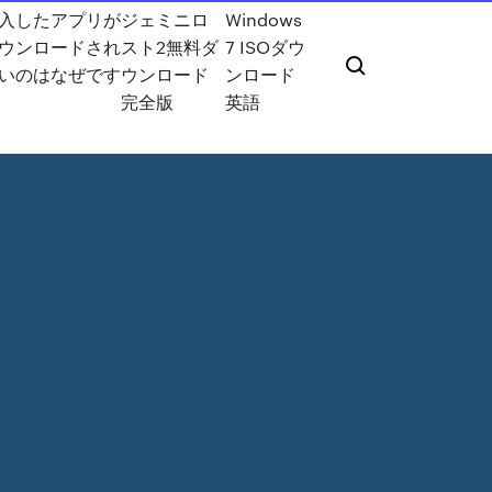
入したアプリが
ジェミニロ
Windows
ウンロードされ
スト2無料ダ
7 ISOダウ
いのはなぜです
ウンロード
ンロード
完全版
英語