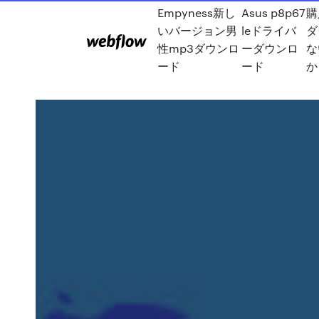
Empyness新し
Asus p8p67
購
いバージョン男
leドライバ
ダ
性mp3ダウンロ
ーダウンロ
な
ード
ード
か