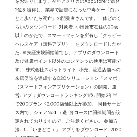
をお送りします。今年アメリカのAppStoreで総合
2位を獲得し、業界で話題になった中毒ゲー「白い
とこ歩いたら死亡」の開発者さんです。一体どのく
らいのダウンロード 対象者. 小田原市在住の20歳
以上のかたで、スマートフォンを所有し「グッピー
ヘルスケア（無料アプリ）」をダウンロードしたか
た. ※実証実験開始前でも、アプリのダウンロード
及び健康ポイント以外のコンテンツの使用は可能で
す。 株式会社スポットライト. 小売、流通店舗への
来店促進を達成するO2Oソリューション「スマポ」
（スマートフォンアプリケーション）の開発、運
営; アプリダウンロードランキング1位; 開始2年半
で200ブランド2,000店舗以上が参加。 同種サービ
ス内で、シェアNo.1 （送 各コースに開催期間が設
定されておりますので、ご注意ください。 参加方
法. １.「いまどこ＋」 アプリをダウンロード. 2020