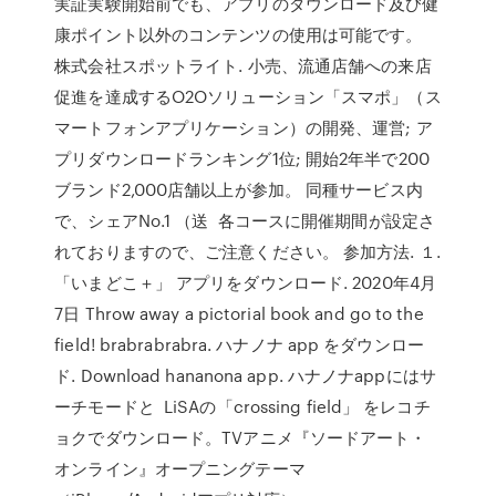
実証実験開始前でも、アプリのダウンロード及び健
康ポイント以外のコンテンツの使用は可能です。
株式会社スポットライト. 小売、流通店舗への来店
促進を達成するO2Oソリューション「スマポ」（ス
マートフォンアプリケーション）の開発、運営; ア
プリダウンロードランキング1位; 開始2年半で200
ブランド2,000店舗以上が参加。 同種サービス内
で、シェアNo.1 （送 各コースに開催期間が設定さ
れておりますので、ご注意ください。 参加方法. １.
「いまどこ＋」 アプリをダウンロード. 2020年4月
7日 Throw away a pictorial book and go to the
field! brabrabrabra. ハナノナ app をダウンロー
ド. Download hananona app. ハナノナappにはサ
ーチモードと LiSAの「crossing field」 をレコチ
ョクでダウンロード。TVアニメ『ソードアート・
オンライン』オープニングテーマ