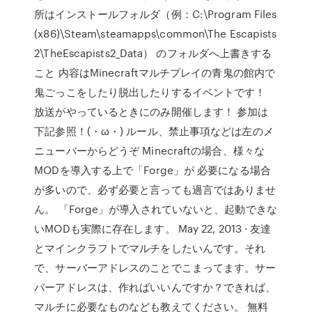
所はインストールフォルダ（例：C:\Program Files
(x86)\Steam\steamapps\common\The Escapists
2\TheEscapists2_Data） のフォルダへ上書きする
こと 内容はMinecraftマルチプレイの青鬼の館内で
鬼ごっこをしたり脱出したりするイベントです！
放送がやっているときにのみ開催します！ 参加は
下記参照！(・ω・) ルール、禁止事項などは左のメ
ニューバーからどうぞ Minecraftの場合、様々な
MODを導入する上で「Forge」が 必要になる場合
が多いので、必ず必要と言っても過言ではありませ
ん。 「Forge」が導入されていないと、起動できな
いMODも実際に存在します。 May 22, 2013 · 友達
とマインクラフトでマルチをしたいんです。それ
で、サーバーアドレスのことでこまってます。サー
バーアドレスは、作ればいいんですか？できれば、
マルチに必要なものなども教えてください。 無料