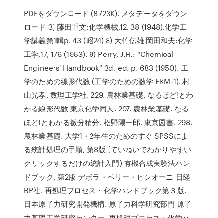
PDFをダウンロード (8723K). メタデータをダウン
ロード 3) 藤田重文:化学機械,12, 38 (1948),化学工
学講義第1輯p. 43 (昭24) 8) 大竹伝雄,岡田和夫:化学
工学,17, 176 (1953). 9) Perry, J.H.: "Chemical
Engineers' Handbook" 3d. ed. p. 683 (1950). 工
学のための線形代数 (工学のための数学 EKM-1). 村
山光孝. 数理工学社. 229. 農林業基礎. なるほど!とわ
かる線形代数 東京化学同人. 297. 農林業基礎. なる
ほど!とわかる微分積分. 松野陽一郎. 東京図書. 298.
農林業基礎. 大学1・2年生のためのすぐ SPSSによ
る統計処理の手順, 第8版 (ていねいでわかりやすい
クリックするだけの統計入門) 有機合成実験法ハン
ドブック, 第2版 デボラ・ペリー・ピシオーニ 日経
BP社. 再処理プロセス・化学ハンドブック第３版.
日本原子力研究開発機構. 原子力科学研究部門 原子
力基礎工学研究センター. 再処理プロセス・化学ハ