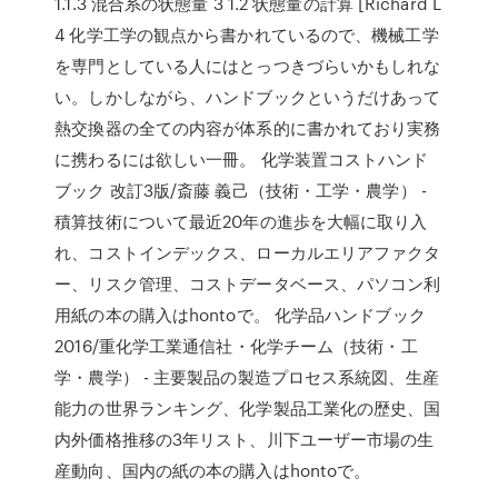
1.1.3 混合系の状態量 3 1.2 状態量の計算 [Richard L
4 化学工学の観点から書かれているので、機械工学
を専門としている人にはとっつきづらいかもしれな
い。しかしながら、ハンドブックというだけあって
熱交換器の全ての内容が体系的に書かれており実務
に携わるには欲しい一冊。 化学装置コストハンド
ブック 改訂3版/斎藤 義己（技術・工学・農学） -
積算技術について最近20年の進歩を大幅に取り入
れ、コストインデックス、ローカルエリアファクタ
ー、リスク管理、コストデータベース、パソコン利
用紙の本の購入はhontoで。 化学品ハンドブック
2016/重化学工業通信社・化学チーム（技術・工
学・農学） - 主要製品の製造プロセス系統図、生産
能力の世界ランキング、化学製品工業化の歴史、国
内外価格推移の3年リスト、川下ユーザー市場の生
産動向、国内の紙の本の購入はhontoで。