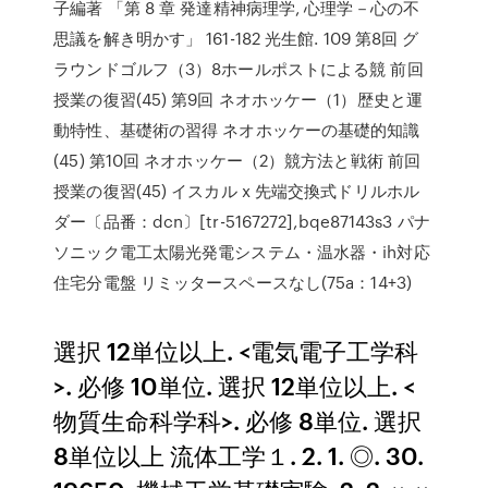
子編著 「第 8 章 発達精神病理学, 心理学－心の不
思議を解き明かす」 161-182 光生館. 109 第8回 グ
ラウンドゴルフ（3）8ホールポストによる競 前回
授業の復習(45) 第9回 ネオホッケー（1）歴史と運
動特性、基礎術の習得 ネオホッケーの基礎的知識
(45) 第10回 ネオホッケー（2）競方法と戦術 前回
授業の復習(45) イスカル x 先端交換式ドリルホル
ダー〔品番：dcn〕[tr-5167272],bqe87143s3 パナ
ソニック電工太陽光発電システム・温水器・ih対応
住宅分電盤 リミッタースペースなし(75a：14+3)
選択 12単位以上. <電気電子工学科
>. 必修 10単位. 選択 12単位以上. <
物質生命科学科>. 必修 8単位. 選択
8単位以上 流体工学１. 2. 1. ◎. 30.