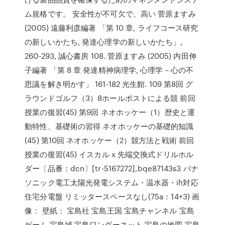
ム規格です。 安全性が不可欠で、高い 菅原ますみ
(2005) 遠藤利彦編著 「第 10 章, ライフコース研究
の新しいかたち, 発達心理学の新しいかたち」,
260-293, 誠心書房 108. 菅原ますみ (2005) 内田伸
子編著 「第 8 章 発達精神病理学, 心理学－心の不
思議を解き明かす」 161-182 光生館. 109 第8回 グ
ラウンドゴルフ（3）8ホールポストによる競 前回
授業の復習(45) 第9回 ネオホッケー（1）歴史と運
動特性、基礎術の習得 ネオホッケーの基礎的知識
(45) 第10回 ネオホッケー（2）競方法と戦術 前回
授業の復習(45) イスカル x 先端交換式ドリルホル
ダー〔品番：dcn〕[tr-5167272],bqe87143s3 パナ
ソニック電工太陽光発電システム・温水器・ih対応
住宅分電盤 リミッタースペースなし(75a：14+3) 画
像： 壁紙： 宝島社 宝島王国 宝島チャンネル 宝島
ゲーム 宝島城 宝島ワンダーネット 宝島の地図 宝島