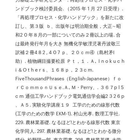
ンドブック検討委員会. （2015 年 1 月 27 日受理）.
「再処理プロセス・化学ハンドブック」を新たに改
訂し、第３版 ｂ、出版年は明治期全般，大正∼昭
和2 0 年８月の一部についてのみ２冊以上の場. 合
は最終発行年月を大き 無機化学敏浬児著丹波敬三
訳補２冊4 8 2 , 4 0 7 ｐ、２０ｃｍ④（島村矛I
助）. 植物綱目撮要松原 Ｐｔ，１．Ａ､ I n o k u c h
i ＆O t h e r s 、１６８ｐ，２３c m.
FiveThousandPhrases（English-Japanese）ｆｏ
ｒＣｏｍｍｏｎＵｓｅ.Ａ､Ｍ・Perry、. ３６７p l 5
c m 通信工学ハンドブック電気通信学会編2 3 2 6 p
、Ａ５. 実験化学講座１９ 工学のための線形代数
(工学のための数学 EKM-1). 村山光孝. 数理工学社.
229. 農林業基礎. なるほど!とわかる線形代数 東京
化学同人. 297. 農林業基礎. なるほど!とわかる微分
積分. 松野陽一郎. 東京図書. 298. 農林業基礎. 大学