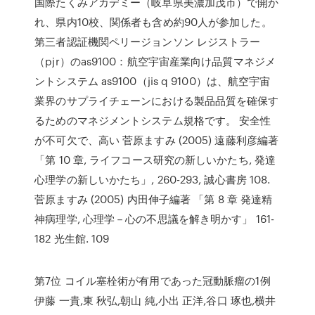
国際たくみアカデミー（岐阜県美濃加茂市）で開か
れ、県内10校、関係者も含め約90人が参加した。
第三者認証機関ペリージョンソン レジストラー
（pjr）のas9100：航空宇宙産業向け品質マネジメ
ントシステム as9100（jis q 9100）は、航空宇宙
業界のサプライチェーンにおける製品品質を確保す
るためのマネジメントシステム規格です。 安全性
が不可欠で、高い 菅原ますみ (2005) 遠藤利彦編著
「第 10 章, ライフコース研究の新しいかたち, 発達
心理学の新しいかたち」, 260-293, 誠心書房 108.
菅原ますみ (2005) 内田伸子編著 「第 8 章 発達精
神病理学, 心理学－心の不思議を解き明かす」 161-
182 光生館. 109
第7位 コイル塞栓術が有用であった冠動脈瘤の1例
伊藤 一貴,東 秋弘,朝山 純,小出 正洋,谷口 琢也,横井