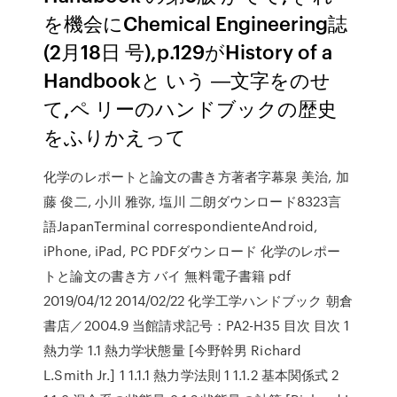
を機会にChemical Engineering誌
(2月18日 号),p.129がHistory of a
Handbookと いう ―文字をのせ
て,ペ リーのハンドブックの歴史
をふりかえって
化学のレポートと論文の書き方著者字幕泉 美治, 加
藤 俊二, 小川 雅弥, 塩川 二朗ダウンロード8323言
語JapanTerminal correspondienteAndroid,
iPhone, iPad, PC PDFダウンロード 化学のレポー
トと論文の書き方 バイ 無料電子書籍 pdf
2019/04/12 2014/02/22 化学工学ハンドブック 朝倉
書店／2004.9 当館請求記号：PA2-H35 目次 目次 1
熱力学 1.1 熱力学状態量 [今野幹男 Richard
L.Smith Jr.] 1 1.1.1 熱力学法則 1 1.1.2 基本関係式 2