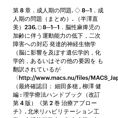
第 8 章．成人期の問題. ◇ 8─1．成
人期の問題（まとめ）. （半澤直
美）236. □ 8─1─1．脳性麻痺児の
加齢に伴う運動能力の低下，二次
障害への対応 発達的神経生物学
（脳に影響を及ぼす遺伝学的，化
学的，あるいはその他の要因を も
翻訳されているが
〈http://www.macs.nu/files/MACS_J
（最終確認日： 細田多穂 , 柳澤 健
編 : 理学療法ハンドブック（改訂
第 4 版）《第 2 巻 治療アプロー
チ》. 北米リハビリテーション工