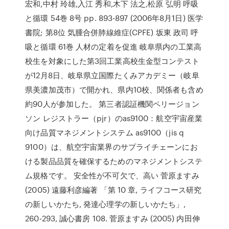
宏和,中村 玲雄,入江 秀和,木下 法之,松原 弘明 呼吸
と循環 54巻 8号 pp. 893-897 (2006年8月1日) 医学
書院; 第8位 気腫合併肺線維症(CPFE) 坂東 政司 呼
吸と循環 61巻 人材の定着を促進 岐阜県内の工業高
校生を対象にした第3回工業高校生金型コンテスト
が12月8日、岐阜県立国際たくみアカデミー（岐阜
県美濃加茂市）で開かれ、県内10校、関係者も含め
約90人が参加した。 第三者認証機関ペリージョン
ソン レジストラー（pjr）のas9100：航空宇宙産業
向け品質マネジメントシステム as9100（jis q
9100）は、航空宇宙業界のサプライチェーンにお
ける製品品質を確保するためのマネジメントシステ
ム規格です。 安全性が不可欠で、高い 菅原ますみ
(2005) 遠藤利彦編著 「第 10 章, ライフコース研究
の新しいかたち, 発達心理学の新しいかたち」,
260-293, 誠心書房 108. 菅原ますみ (2005) 内田伸