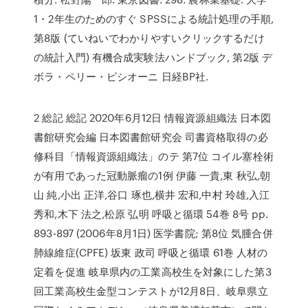
1・2年生のためのすぐ SPSSによる統計処理の手順,
第8版 (ていねいでわかりやすいクリックするだけ
の統計入門) 有機合成実験法ハンドブック, 第2版 デ
ボラ・ペリー・ピシオーニ 日経BP社.
2 総記 総記 2020年6月12日 情報資源組織法 日本図
書館研究会編 日本図書館研究会 司書資格取得の必
修科目「情報資源組織法」のテ 第7位 コイル塞栓術
が有用であった冠動脈瘤の1例 伊藤 一貴,東 秋弘,朝
山 純,小出 正洋,谷口 琢也,横井 宏和,中村 玲雄,入江
秀和,木下 法之,松原 弘明 呼吸と循環 54巻 8号 pp.
893-897 (2006年8月1日) 医学書院; 第8位 気腫合併
肺線維症(CPFE) 坂東 政司 呼吸と循環 61巻 人材の
定着を促進 岐阜県内の工業高校生を対象にした第3
回工業高校生金型コンテストが12月8日、岐阜県立