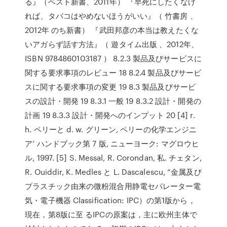
る』（ベスト新書、2011年） 『早死にしたくなけ
れば、タバコはやめないほうがいい』（ 竹書房 、
2012年 のち新書） 『武田邦彦の本当は教えたくな
いアガらず話す方法』（ 遊タイム出版 、2012年、
ISBN 9784860103187 ） 8.2.3 製品及びサービスに
関する要求事項のレビュー 18 8.2.4 製品及びサービ
スに関する要求事項の変更 19 8.3 製品及びサービ
スの設計・開発 19 8.3.1 一般 19 8.3.2 設計・開発の
計画 19 8.3.3 設計・開発へのインプット 20 [4] r.
h. ペリーと d. w. グリーン, ペリーの化学エンジニ
ア’ ハンドブック第 7 版, ニューヨーク: マグロウヒ
ル, 1997. [5] S. Messal, R. Corondan, 私. チェタン,
R. Ouiddir, K. Medles と L. Dascalescu, “金属及び
プラスチック由来の微粉混合用静電セパレーター電
気・電子機器 Classification: IPC）の第1版から，
現在，第8版に至 るIPCの原案は，主に欧州主体で