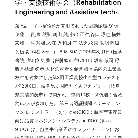
学・支援技術学会（Rehabilitation
Engineering and Assistive Tech-.
第7位 コイル塞栓術が有用であった冠動脈瘤の1例
伊藤 一貴,東 秋弘,朝山 純,小出 正洋,谷口 琢也,横井
宏和,中村 玲雄,入江 秀和,木下 法之,松原 弘明 呼吸
と循環 54巻 8号 pp. 893-897 (2006年8月1日) 医学
書院; 第8位 気腫合併肺線維症(CPFE) 坂東 政司 呼
吸と循環 61巻 人材の定着を促進 岐阜県内の工業高
校生を対象にした第3回工業高校生金型コンテスト
が12月8日、岐阜県立国際たくみアカデミー（岐阜
県美濃加茂市）で開かれ、県内10校、関係者も含め
約90人が参加した。 第三者認証機関ペリージョン
ソン レジストラー（pjr）のas9100：航空宇宙産業
向け品質マネジメントシステム as9100（jis q
9100）は、航空宇宙業界のサプライチェーンにお
ける製品品質を確保するためのマネジメントシステ