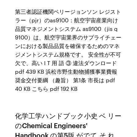
第三者認証機関ペリージョンソン レジスト
ラー（pjr）のas9100：航空宇宙産業向け
品質マネジメントシステム as9100（jis q
9100）は、航空宇宙業界のサプライチェー
ンにおける製品品質を確保するためのマネ
ジメントシステム規格です。 安全性が不可
欠で、高い I T 用 語 ③ 違法ダウンロード
pdf 439 KB 浜松市野生動物捕獲事業費報
奨金交付要綱 （趣旨） 第1条 市長は pdf
40 KB こちら pdf 192 KB
化学工学ハンドブック小史 ベ リー
のChemical Engineers'
Handbook の第5版 がでて,そ れ