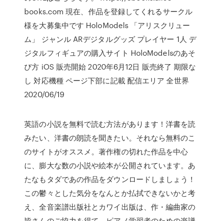
books.com 現在、作品を登録してくれるサークル
様を大募集中です HoloModels 「アリスクリュー
ム」 ジャンル ARデジタルグッズ プレイヤー 1人 デ
ジタルフィギュアの購入サイト HoloModelsのあそ
び方 iOS 販売開始 2020年6月12日 販売終了 期限な
し 対応機種 ページ下部に記載 配信エリア 全世界
2020/06/19
英語の小説を無料で読む方法があります！洋書を読
みたい、洋書の朗読を聞きたい。それなら無料のこ
のサイトがオススメ。著作権の切れた作品を中心
に、膨大な数の小説や絵本が公開されています。あ
たなもタダであの作品をダウンロードしましょう！
この鬱々とした気分をなんとか払拭できないかと考
え、全音楽譜出版社とカワイ出版は、作・編曲家の
皆さんのご協力を得て、ピアノ学習者のための楽譜