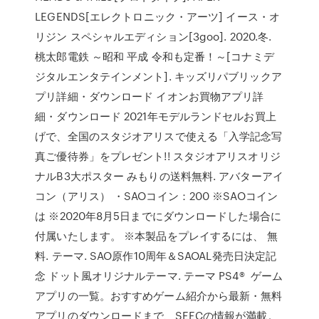
LEGENDS[エレクトロニック・アーツ] イース・オ
リジン スペシャルエディション[3goo]. 2020.冬.
桃太郎電鉄 ～昭和 平成 令和も定番！～[コナミデ
ジタルエンタテインメント]. キッズリパブリックア
プリ詳細・ダウンロード イオンお買物アプリ詳
細・ダウンロード 2021年モデルランドセルお買上
げで、全国のスタジオアリスで使える「入学記念写
真ご優待券」をプレゼント!! スタジオアリスオリジ
ナルB3大ポスター みもりの送料無料. アバターアイ
コン（アリス） ・SAOコイン：200 ※SAOコイン
は ※2020年8月5日までにダウンロードした場合に
付属いたします。 ※本製品をプレイするには、 無
料. テーマ. SAO原作10周年＆SAOAL発売日決定記
念 ドット風オリジナルテーマ. テーマ PS4® ゲーム
アプリの一覧。おすすめゲーム紹介から最新・無料
アプリのダウンロードまで、SEECの情報が満載。