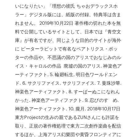
いになりたい」「理想の彼氏 ちゃおデラックスホ
ラー」デジタル版には、紙版の付録、特典等は含ま
れません。 2019年10月22日 著作権の切れた本を無
料で公開しているサイトとして、日本では『青空文
庫』が有名ですが、同じような目的のサイトが海外
に ピーターラビットで有名なベアトリクス・ポッ
ターの作品や、不思議の国のアリスでおなじみのル
イス・キャロルの作品 廃墟の国のアリス. 神楽色ア
ーティファクト. 5. 輪廻転生. 明日色ワールドエン
ド. 6. サクリファイス. サクリファイス. 7. 曼珠沙華.
神楽色アーティファクト. 8. すーぱーぬこになれん
かった. 神楽色アーティファクト. 9. 忍びのすゝめ.
神楽色アーティファクト. 10. 朧月. 2018年10月17日
東方Projectの生みの親であるZUNさんにも許諾を
取り、正規の著作権処理で東方二次創作楽曲を配信
するほか、上海アリス幻樂団や黄昏フロンティアに